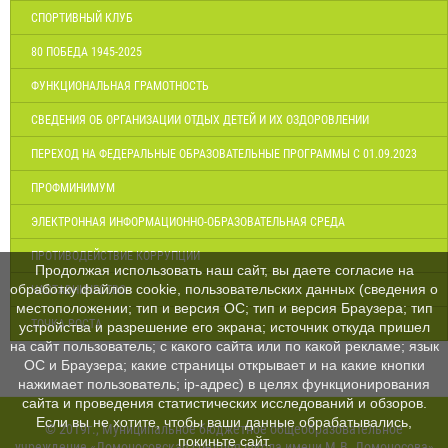
СПОРТИВНЫЙ КЛУБ
80 ПОБЕДА 1945-2025
ФУНКЦИОНАЛЬНАЯ ГРАМОТНОСТЬ
СВЕДЕНИЯ ОБ ОРГАНИЗАЦИИ ОТДЫХ ДЕТЕЙ И ИХ ОЗДОРОВЛЕНИИ
ПЕРЕХОД НА ФЕДЕРАЛЬНЫЕ ОБРАЗОВАТЕЛЬНЫЕ ПРОГРАММЫ С 01.09.2023
ПРОФМИНИМУМ
ЭЛЕКТРОННАЯ ИНФОРМАЦИОННО-ОБРАЗОВАТЕЛЬНАЯ СРЕДА
ПРОТИВОДЕЙСТВИЕ КОРРУПЦИИ
Продолжая использовать наш сайт, вы даете согласие на
обработку файлов cookie, пользовательских данных (сведения о
НАСТАВНИЧЕСТВО
местоположении; тип и версия ОС; тип и версия Браузера; тип
ТОЧКА РОСТА
устройства и разрешение его экрана; источник откуда пришел
на сайт пользователь; с какого сайта или по какой рекламе; язык
ОС и Браузера; какие страницы открывает и на какие кнопки
нажимает пользователь; ip-адрес) в целях функционирования
сайта и проведения статистических исследований и обзоров.
Если вы не хотите, чтобы ваши данные обрабатывались,
© 2019г., Муниципальное бюджетное общеобразовательное
покиньте сайт.
учреждение «Ломоносовская средняя школа имени М.В. Ломоносова»