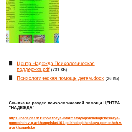
Центр Надежда Психологическая
поддержка.pdf
(731 КБ)
Психологическая помощь детям.docx
(26 КБ)
Ссылка на раздел психологической помощи ЦЕНТРА
"НАДЕЖДА"
https://nadejdaarh.ru/poleznaya-informatsiya/psikhologicheskaya-
pomoshch-v-g-arkhangelske/101-psikhologicheskaya-pomoshch-v-
g-arkhangelske