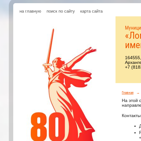
на главную
поиск по сайту
карта сайта
Муници
«Ло
име
164555,
Арханге
+7 (818
Главная
→
На этой 
направле
Контакты