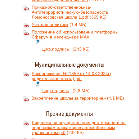
Приказ-об-ответственном-за-
Антитеррористическую-безопасность
Ломоносовская школа 1.pdf
(365 КБ)
Учетная политика
(1,4 МБ)
Положение об использовании платформы
Сферум в месенджере MAX
Циф.подпись
(243 КБ)
Муниципальные документы
Распоряжение № 1359 от 14.08.2024г.(
родительская плата).pdf
Циф.подпись
(2,8 МБ)
Закрепление школы за территорией
(4,1 МБ)
Прочие документы
Лицензия на осуществление деятельности по
перевозкам пассажиров автомобильным
транспортом.pdf
(232 КБ)