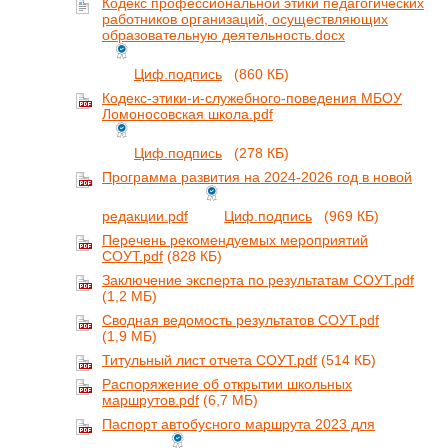
Кодекс профессиональной этики педагогических
работников организаций, осуществляющих
образовательную деятельность.docx
Циф.подпись
(860 КБ)
Кодекс-этики-и-служебного-поведения МБОУ
Ломоносовская школа.pdf
Циф.подпись
(278 КБ)
Программа развития на 2024-2026 год в новой
редакции.pdf
Циф.подпись
(969 КБ)
Перечень рекомендуемых мероприятий
СОУТ.pdf
(828 КБ)
Заключение эксперта по результатам СОУТ.pdf
(1,2 МБ)
Сводная ведомость результатов СОУТ.pdf
(1,9 МБ)
Титульный лист отчета СОУТ.pdf
(514 КБ)
Распоряжение об открытии школьных
маршрутов.pdf
(6,7 МБ)
Паспорт автобусного маршрута 2023 для