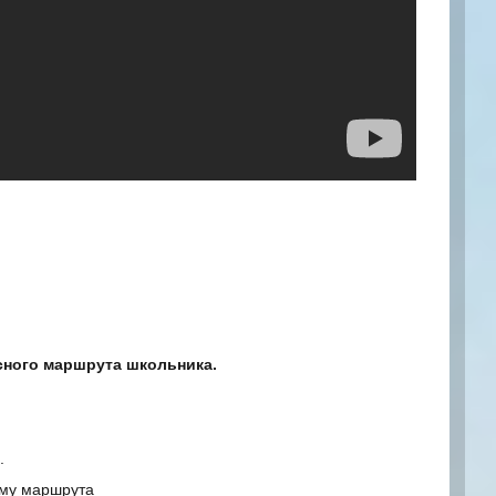
сного маршрута школьника.
.
ему маршрута