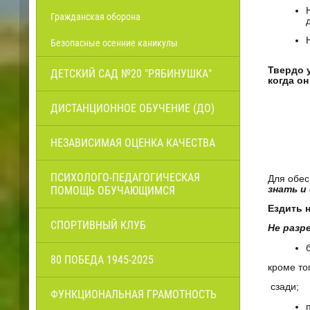
Гражданская оборона
Безопасные осенние каникулы
Твердо 
ДЕТСКИЙ САД №20 "РЯБИНУШКА"
когда он
ДИСТАНЦИОННОЕ ОБУЧЕНИЕ (ДО)
НЕЗАВИСИМАЯ ОЦЕНКА КАЧЕСТВА
ПСИХОЛОГО-ПЕДАГОГИЧЕСКАЯ
Для обес
ПОМОЩЬ ОБУЧАЮЩИМСЯ
знать и
Ездить 
СПОРТИВНЫЙ КЛУБ
Не разр
80 ПОБЕДА 1945-2025
кроме то
сзади;
ФУНКЦИОНАЛЬНАЯ ГРАМОТНОСТЬ