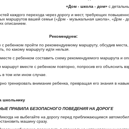
«Дом - школа - дом»
с детальн
стей каждого перехода через дорогу и мест, требующих повышенн
ых маршрутов вашей семьи («Дом - музыкальная школа», «Дом - дом
их описанием.
комендуем:
е с ребенком пройти по рекомендуемому маршруту, обсудив мест
ть, по какому маршруту идти нельзя.
вместе с ребенком составить схему рекомендуемого маршрута и оп
и маршрут вместе с ребенком повторно, попросив его объяснить вз
ь в том или ином случае.
ярно тренировать внимание ребенка, превращая его знания в навы
 школьнику
ЫЕ ПРАВИЛА БЕЗОПАСНОГО ПОВЕДЕНИЯ НА ДОРОГЕ
Никогда не выбегайте на дорогу перед приближающимся автомобиле
остановить машину сразу.