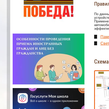
Прави
По данны
устройст
Применен
автомоби
эффектив
Памя
Све
Схема