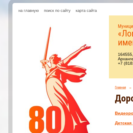
на главную
поиск по сайту
карта сайта
Муници
«Ло
име
164555,
Арханге
+7 (818
Главная
→
Дор
Видеоро
Детская