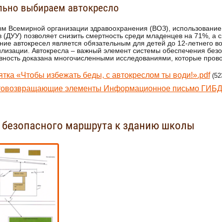
льно выбираем автокресло
м Всемирной организации здравоохранения (ВОЗ), использование
в (ДУУ) позволяет снизить смертность среди младенцев на 71%, а с
ие автокресел является обязательным для детей до 12-летнего во
лизации. Автокресла – важный элемент системы обеспечения безо
ность доказана многочисленными исследованиями, которые проводи
тка «Чтобы избежать беды, с автокреслом ты води!».pdf
(52
товозвращающие элементы Информационное письмо ГИБД
 безопасного маршрута к зданию школы