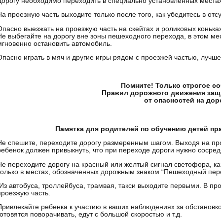
Дорогу необходимо переходить в специально установленных места
На проезжую часть выходите только после того, как убедитесь в от
Опасно выезжать на проезжую часть на скейтах и роликовых коньках
Не выбегайте на дорогу вне зоны пешеходного перехода, в этом ме
мгновенно остановить автомобиль.
Опасно играть в мяч и другие игры рядом с проезжей частью, лучше
Помните! Только строгое с
Правил дорожного движения защ
от опасностей на дор
Памятка для родителей по обучению детей п
Не спешите, переходите дорогу размеренным шагом. Выходя на прое
ребенок должен привыкнуть, что при переходе дороги нужно сосред
Не переходите дорогу на красный или желтый сигнал светофора, ка
только в местах, обозначенных дорожным знаком “Пешеходный пер
Из автобуса, троллейбуса, трамвая, такси выходите первыми. В пр
проезжую часть.
Привлекайте ребенка к участию в ваших наблюдениях за обстановко
готовятся поворачивать, едут с большой скоростью и т.д.