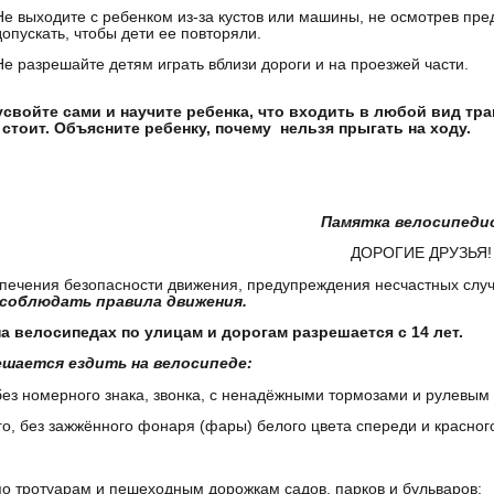
Не выходите с ребенком из-за кустов или машины, не осмотрев пред
допускать, чтобы дети ее повторяли.
Не разрешайте детям играть вблизи дороги и на проезжей части.
усвойте сами и научите ребенка, что входить в любой вид тра
 стоит. Объясните ребенку, почему нельзя прыгать на ходу.
Памятка велосипеди
ДОРОГИЕ ДРУЗЬЯ!
печения безопасности движения, предупреждения несчастных слу
 соблюдать правила движения.
на велосипедах по улицам и дорогам разрешается с 14 лет.
ешается ездить на велосипеде:
без номерного знака, звонка, с ненадёжными тормозами и рулевым 
го, без зажжённого фонаря (фары) белого цвета спереди и красног
по тротуарам и пешеходным дорожкам садов, парков и бульваров;