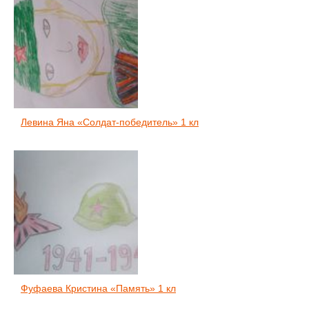
Левина Яна «Солдат-победитель» 1 кл
Фуфаева Кристина «Память» 1 кл