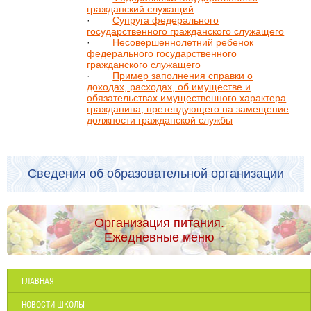
гражданский служащий
·
Супруга федерального
государственного гражданского служащего
·
Несовершеннолетний ребенок
федерального государственного
гражданского служащего
·
Пример заполнения справки о
доходах, расходах, об имуществе и
обязательствах имущественного характера
гражданина, претендующего на замещение
должности гражданской службы
Сведения об образовательной организации
Организация питания.
Ежедневные меню
ГЛАВНАЯ
НОВОСТИ ШКОЛЫ