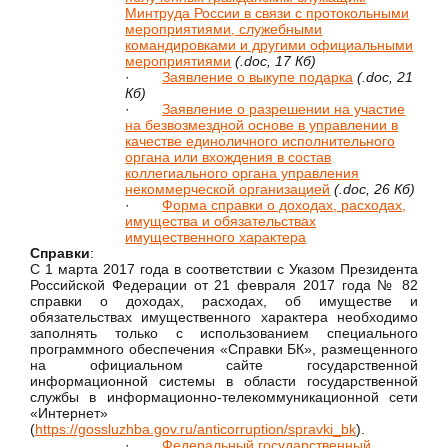
Минтруда России в связи с протокольными
мероприятиями, служебными
командировками и другими официальными
мероприятиями
(.doc, 17 Кб)
·
Заявление о выкупе подарка
(.doc, 21
Кб)
·
Заявление о разрешении на участие
на безвозмездной основе в управлении в
качестве единоличного исполнительного
органа или вхождения в состав
коллегиального органа управления
некоммерческой организацией
(.doc, 26 Кб)
·
Форма справки о доходах, расходах,
имущества и обязательствах
имущественного характера
Справки
:
С 1 марта 2017 года в соответствии с Указом Президента
Российской Федерации от 21 февраля 2017 года № 82
справки о доходах, расходах, об имуществе и
обязательствах имущественного характера необходимо
заполнять только с использованием специального
программного обеспечения «Справки БК», размещенного
на официальном сайте государственной
информационной системы в области государственной
службы в информационно-телекоммуникационной сети
«Интернет»
(
https://gossluzhba.gov.ru/anticorruption/spravki_bk
).
·
Федеральный государственный