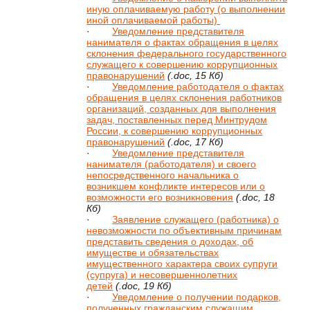
иную оплачиваемую работу (о выполнении
иной оплачиваемой работы)
·
Уведомление представителя
нанимателя о фактах обращения в целях
склонения федерального государственного
служащего к совершению коррупционных
правонарушений
(.doc, 15 Кб)
·
Уведомление работодателя о фактах
обращения в целях склонения работников
организаций, созданных для выполнения
задач, поставленных перед Минтрудом
России, к совершению коррупционных
правонарушений
(.doc, 17 Кб)
·
Уведомление представителя
нанимателя (работодателя) и своего
непосредственного начальника о
возникшем конфликте интересов или о
возможности его возникновения
(.doc, 18
Кб)
·
Заявление служащего (работника) о
невозможности по объективным причинам
представить сведения о доходах, об
имуществе и обязательствах
имущественного характера своих супруги
(супруга) и несовершеннолетних
детей
(.doc, 19 Кб)
·
Уведомление о получении подарков,
полученных гражданским служащим