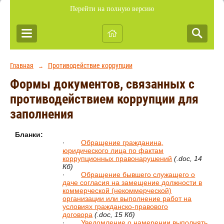
Перейти на полную версию
Главная
Противодействие коррупции
→
Формы документов, связанных с
противодействием коррупции для
заполнения
Бланки:
·
Обращение гражданина,
юридического лица по фактам
коррупционных правонарушений
(.doc, 14
Кб)
·
Обращение бывшего служащего о
даче согласия на замещение должности в
коммерческой (некоммерческой)
организации или выполнение работ на
условиях гражданско-правового
договора
(.doc, 15 Кб)
·
Уведомление о намерении выполнять