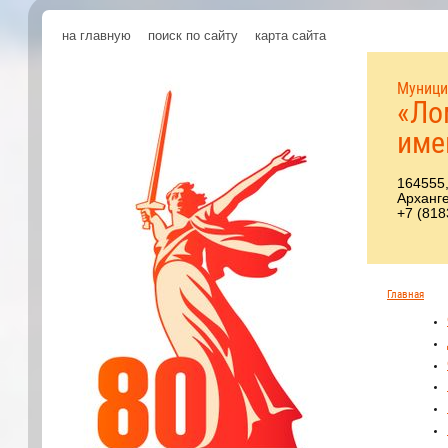
на главную
поиск по сайту
карта сайта
Муници
«Ло
име
164555,
Арханге
+7 (818
Главная