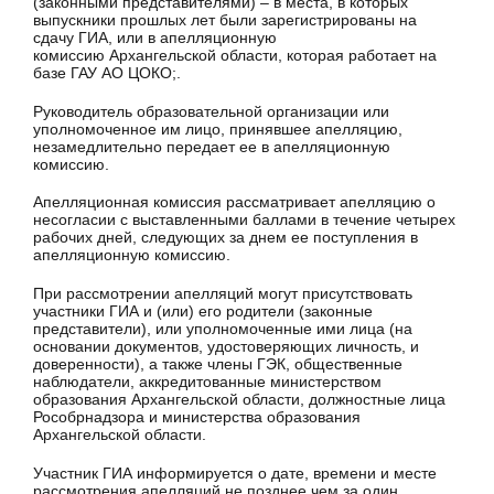
(законными представителями) ‒ в места, в которых
выпускники прошлых лет были зарегистрированы на
сдачу ГИА, или в апелляционную
комиссию Архангельской области, которая работает на
базе ГАУ АО ЦОКО;.
Руководитель образовательной организации или
уполномоченное им лицо, принявшее апелляцию,
незамедлительно передает ее в апелляционную
комиссию.
Апелляционная комиссия рассматривает апелляцию о
несогласии с выставленными баллами в течение четырех
рабочих дней, следующих за днем ее поступления в
апелляционную комиссию.
При рассмотрении апелляций могут присутствовать
участники ГИА и (или) его родители (законные
представители), или уполномоченные ими лица (на
основании документов, удостоверяющих личность, и
доверенности), а также члены ГЭК, общественные
наблюдатели, аккредитованные министерством
образования Архангельской области, должностные лица
Рособрнадзора и министерства образования
Архангельской области.
Участник ГИА информируется о дате, времени и месте
рассмотрения апелляций не позднее чем за один