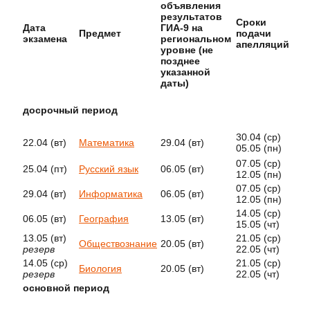
объявления
Пр
результатов
да
Сроки
Дата
ГИА-9 на
про
Предмет
подачи
экзамена
региональном
зас
апелляций
уровне (не
апе
позднее
ком
указанной
даты)
досрочный период
30.04 (ср)
22.04 (вт)
Математика
29.04 (вт)
12.
05.05 (пн)
07.05 (ср)
25.04 (пт)
Русский язык
06.05 (вт)
15.0
12.05 (пн)
07.05 (ср)
29.04 (вт)
Информатика
06.05 (вт)
15.0
12.05 (пн)
14.05 (ср)
06.05 (вт)
География
13.05 (вт)
20.0
15.05 (чт)
13.05 (вт)
21.05 (ср)
Обществознание
20.05 (вт)
27.0
резерв
22.05 (чт)
14.05 (ср)
21.05 (ср)
Биология
20.05 (вт)
27.0
резерв
22.05 (чт)
основной период