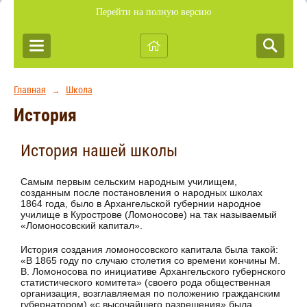
Перейти на полную версию
Главная
Школа
→
История
История нашей школы
Самым первым сельским народным училищем,
созданным после постановления о народных школах
1864 года, было в Архангельской губернии народное
училище в Курострове (Ломоносове) на так называемый
«Ломоносовский капитал».
История создания ломоносовского капитала была такой:
«В 1865 году по случаю столетия со времени кончины М.
В. Ломоносова по инициативе Архангельского губернского
статистического комитета» (своего рода общественная
организация, возглавляемая по положению гражданским
губернатором) «с высочайшего разрешения» была