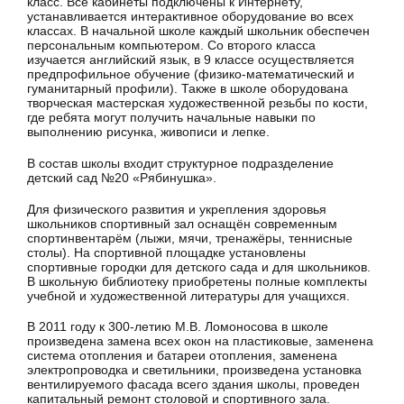
класс. Все кабинеты подключены к Интернету,
устанавливается интерактивное оборудование во всех
классах. В начальной школе каждый школьник обеспечен
персональным компьютером. Со второго класса
изучается английский язык, в 9 классе осуществляется
предпрофильное обучение (физико-математический и
гуманитарный профили). Также в школе оборудована
творческая мастерская художественной резьбы по кости,
где ребята могут получить начальные навыки по
выполнению рисунка, живописи и лепке.
В состав школы входит структурное подразделение
детский сад №20 «Рябинушка».
Для физического развития и укрепления здоровья
школьников спортивный зал оснащён современным
спортинвентарём (лыжи, мячи, тренажёры, теннисные
столы). На спортивной площадке установлены
спортивные городки для детского сада и для школьников.
В школьную библиотеку приобретены полные комплекты
учебной и художественной литературы для учащихся.
В 2011 году к 300-летию М.В. Ломоносова в школе
произведена замена всех окон на пластиковые, заменена
система отопления и батареи отопления, заменена
электропроводка и светильники, произведена установка
вентилируемого фасада всего здания школы, проведен
капитальный ремонт столовой и спортивного зала.