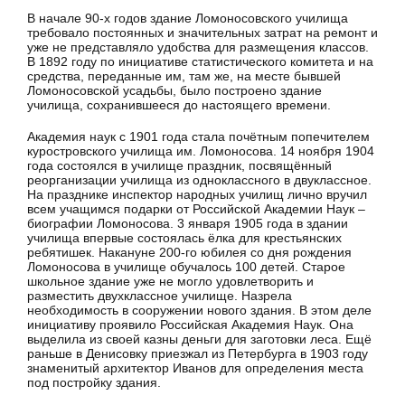
В начале 90-х годов здание Ломоносовского училища
требо­вало постоянных и значительных затрат на ремонт и
уже не представляло удобства для размещения классов.
В 1892 году по инициативе статистического комитета и на
средства, пере­данные им, там же, на месте бывшей
Ломоносовской усадьбы, было построено здание
училища, сохранившееся до настоящего времени.
Академия наук с 1901 года стала почётным попечителем
куростровского училища им. Ломоносова. 14 ноября 1904
года состоялся в училище праздник, посвящённый
реорганизации училища из одноклассного в двуклассное.
На празднике инспектор народных училищ лично вручил
всем учащимся подарки от Российской Академии Наук –
биографии Ломоносова. 3 января 1905 года в здании
училища впервые состоялась ёлка для крестьянских
ребятишек. Накануне 200-го юбилея со дня рождения
Ломоносова в училище обучалось 100 детей. Старое
школьное здание уже не могло удовлетворить и
разместить двухклассное училище. Назрела
необходимость в сооружении нового здания. В этом деле
инициативу проявило Российская Академия Наук. Она
выделила из своей казны деньги для заготовки леса. Ещё
раньше в Денисовку приезжал из Петербурга в 1903 году
знаменитый архитектор Иванов для определения места
под постройку здания.