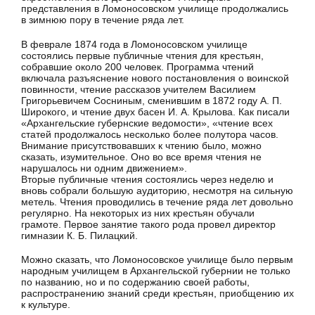
представления в Ломоносовском учили­ще продолжались
в зимнюю пору в течение ряда лет.
В феврале 1874 года в Ломоносовском училище
состоялись первые публичные чтения для крестьян,
собравшие около 200 человек. Программа чтений
включала разъяснение нового поста­новления о воинской
повинности, чтение рассказов учителем Василием
Григорьевичем Сосниным, сменившим в 1872 году А. П.
Широкого, и чтение двух басен И. А. Крылова. Как писали
«Архангельские губернские ведомости», «чтение всех
статей про­должалось несколько более полутора часов.
Внимание присутст­вовавших к чтению было, можно
сказать, изумительное. Оно во все время чтения не
нарушалось ни одним движением».
Вторые публичные чтения состоялись через неделю и
вновь собрали большую аудиторию, несмотря на сильную
метель. Чте­ния проводились в течение ряда лет довольно
регулярно. На не­которых из них крестьян обучали
грамоте. Первое занятие та­кого рода провел директор
гимназии К. Б. Пилацкий.
Можно сказать, что Ломоносовское училище было первым
народным училищем в Архангельской губернии не только
по названию, но и по содержанию своей работы,
распространению знаний среди крестьян, приобщению их
к культуре.