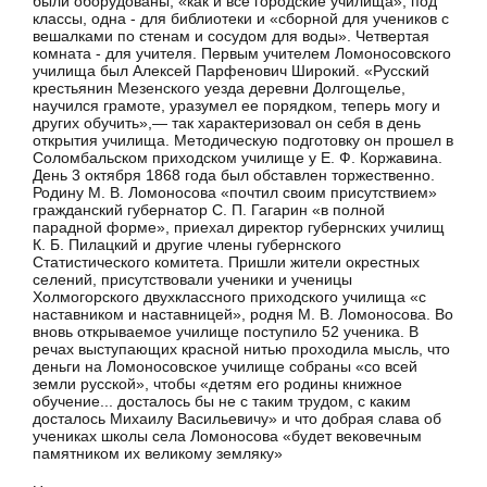
были оборудованы, «как и все городские училища», под
классы, одна - для библиотеки и «сборной для учеников с
вешал­ками по стенам и сосудом для воды». Четвертая
комната - для учителя. Первым учителем Ломоносовского
училища был Алексей Парфенович Широкий. «Русский
крестьянин Мезенского уезда деревни Долгощелье,
научился грамоте, уразумел ее по­рядком, теперь могу и
других обучить»,— так характеризовал он себя в день
открытия училища. Методическую подготовку он прошел в
Соломбальском приходском училище у Е. Ф. Коржавина.
День 3 октября 1868 года был обставлен торжественно.
Родину М. В. Ломоносова «почтил своим присутствием»
граж­данский губернатор С. П. Гагарин «в полной
парадной форме», приехал директор губернских училищ
К. Б. Пилацкий и другие члены губернского
Статистического комитета. Пришли жители окрестных
селений, присутствовали ученики и ученицы
Холмогорского двухклассного приходского училища «с
наставником и наставницей», родня М. В. Ломоносова. Во
вновь открываемое училище поступило 52 ученика. В
речах выступающих красной нитью проходила мысль, что
деньги на Ломоносовское училище собраны «со всей
земли русской», чтобы «детям его родины книжное
обучение... досталось бы не с таким трудом, с каким
досталось Михаилу Васильевичу» и что добрая слава об
уче­никах школы села Ломоносова «будет вековечным
памятником их великому земляку»