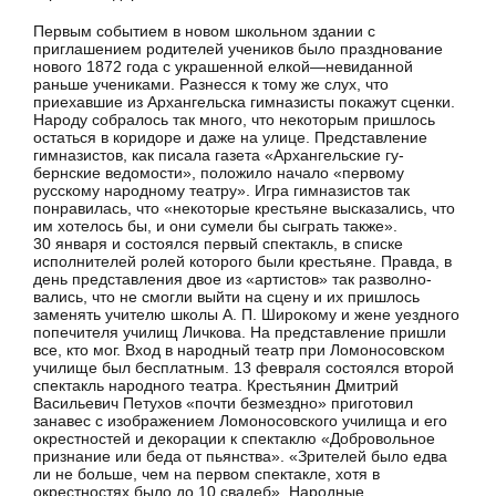
Первым событием в новом школьном здании с
приглашением родителей учеников было празднование
нового 1872 года с украшенной елкой—невиданной
раньше учениками. Разнесся к тому же слух, что
приехавшие из Архангельска гим­назисты покажут сценки.
Народу собралось так много, что неко­торым пришлось
остаться в коридоре и даже на улице. Пред­ставление
гимназистов, как писала газета «Архангельские гу­
бернские ведомости», положило начало «первому
русскому на­родному театру». Игра гимназистов так
понравилась, что «не­которые крестьяне высказались, что
им хотелось бы, и они су­мели бы сыграть также».
30 января и состоялся первый спектакль, в списке
исполнителей ролей которого были крестьяне. Правда, в
день представления двое из «артистов» так разволно­
вались, что не смогли выйти на сцену и их пришлось
заменять учителю школы А. П. Широкому и жене уездного
попечителя училищ Личкова. На представление пришли
все, кто мог. Вход в народный театр при Ломоносовском
училище был бесплат­ным. 13 февраля состоялся второй
спектакль народного театра. Крестьянин Дмитрий
Васильевич Петухов «почти безмездно» приготовил
занавес с изображением Ломоносовского училища и его
окрестностей и декорации к спектаклю «Добровольное
признание или беда от пьянства». «Зрителей было едва
ли не больше, чем на первом спектакле, хотя в
окрестностях было до 10 свадеб». Народные