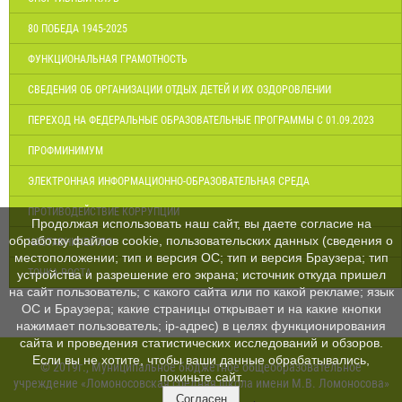
80 ПОБЕДА 1945-2025
ФУНКЦИОНАЛЬНАЯ ГРАМОТНОСТЬ
СВЕДЕНИЯ ОБ ОРГАНИЗАЦИИ ОТДЫХ ДЕТЕЙ И ИХ ОЗДОРОВЛЕНИИ
ПЕРЕХОД НА ФЕДЕРАЛЬНЫЕ ОБРАЗОВАТЕЛЬНЫЕ ПРОГРАММЫ С 01.09.2023
ПРОФМИНИМУМ
ЭЛЕКТРОННАЯ ИНФОРМАЦИОННО-ОБРАЗОВАТЕЛЬНАЯ СРЕДА
ПРОТИВОДЕЙСТВИЕ КОРРУПЦИИ
Продолжая использовать наш сайт, вы даете согласие на
обработку файлов cookie, пользовательских данных (сведения о
НАСТАВНИЧЕСТВО
местоположении; тип и версия ОС; тип и версия Браузера; тип
ТОЧКА РОСТА
устройства и разрешение его экрана; источник откуда пришел
на сайт пользователь; с какого сайта или по какой рекламе; язык
ОС и Браузера; какие страницы открывает и на какие кнопки
нажимает пользователь; ip-адрес) в целях функционирования
сайта и проведения статистических исследований и обзоров.
Если вы не хотите, чтобы ваши данные обрабатывались,
© 2019г., Муниципальное бюджетное общеобразовательное
покиньте сайт.
учреждение «Ломоносовская средняя школа имени М.В. Ломоносова»
Согласен