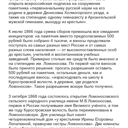
открыта всероссийская подписка на сооружение
памятника «первоначальнику русской науки на его
родине в деревне Денисовка Холмогорского уезда, а
также на стипендию одному гимназисту в Архангельской
мужской гимназии, выходцу из крестьян».
К июлю 1866 года сумма сборов превзошла все ожидания
инициаторов: на памятник вместо предполагаемых 500
рублей было собрано 4 тысячи, и взносы продолжали
поступать из самых разных мест России и от самых
разных слоев населения — от высокопоставленных особ
до кре­стьян, учителей и воспитанников учебных
заведений. Примерно столько же средств было внесено и
на стипендию им. Ломоносо­ва. По первой части взносов
было принято решение: просить разрешения оставить
500 рублей на памятник, остальные день­ги, как и
последующие взносы, «израсходовать на школу в
Куростровской волости, в деревне, где родился
Ломоносов». Такое разрешение вскоре было получено.
3 октября 1868 года состоялось открытие Ломоносовского
сельского народного училища имени М.В.Ломоносова,
первое в России получившее имя Великого учёного, в том
же году Куростровская волость была переименована в
Ломоносовскую. Для училища был нанят
четырехкомнатный дом «у крестьянки Ирины Его­ровны
Лопаткиной, правнучки сестры Ломоносова». Две комнаты