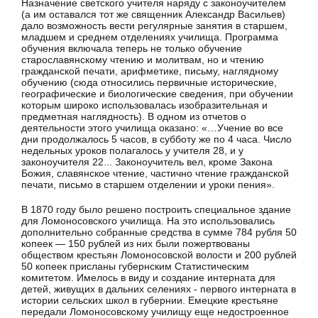
Назначение светского учителя наряду с законоучителем
(а им оставался тот же священник Александр Васильев)
дало возможность вести регулярные занятия в старшем,
младшем и среднем отделениях училища. Программа
обучения включала теперь не только обучение
старославянскому чтению и молит­вам, но и чтению
гражданской печати, арифметике, письму, на­глядному
обучению (сюда относились первичные исторические,
географические и биологические сведения, при обучении
кото­рым широко использовалась изобразительная и
предметная наглядность). В одном из отчетов о
деятельности этого училища оказано: «…Учение во все
дни продолжалось 5 часов, в субботу же по 4 часа. Число
недельных уроков полагалось у учителя 28, и у
законоучителя 22... Законоучитель вел, кроме Закона
Божия, славянское чтение, частично чтение гражданской
печати, письмо в старшем отделении и уроки пения».
В 1870 году было решено построить специальное здание
для Ломоносовского училища. На это использовались
дополнительно собранные средства в сумме 784 рубля 50
копеек — 150 руб­лей из них были пожертвованы
обществом крестьян Ломоносов­ской волости и 200 рублей
50 копеек присланы губернским Ста­тистическим
комитетом. Имелось в виду и создание интерната для
детей, живущих в дальних селениях - первого интерната в
истории сельских школ в губернии. Емецкие крестьяне
передали Ломоносовскому училищу еще недостроенное