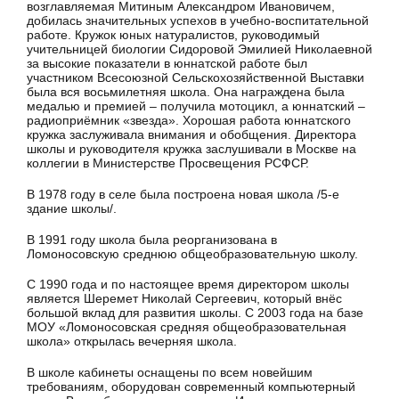
возглавляемая Митиным Александром Ивановичем,
добилась значительных успехов в учебно-воспитательной
работе. Кружок юных натуралистов, руководимый
учительницей биологии Сидоровой Эмилией Николаевной
за высокие показатели в юннатской работе был
участником Всесоюзной Сельскохозяйственной Выставки
была вся восьмилетняя школа. Она награждена была
медалью и премией – получила мотоцикл, а юннатский –
радиоприёмник «звезда». Хорошая работа юннатского
кружка заслуживала внимания и обобщения. Директора
школы и руководителя кружка заслушивали в Москве на
коллегии в Министерстве Просвещения РСФСР.
В 1978 году в селе была построена новая школа /5-е
здание школы/.
В 1991 году школа была реорганизована в
Ломоносовскую среднюю общеобразовательную школу.
С 1990 года и по настоящее время директором школы
является Шеремет Николай Сергеевич, который внёс
большой вклад для развития школы. С 2003 года на базе
МОУ «Ломоносовская средняя общеобразовательная
школа» открылась вечерняя школа.
В школе кабинеты оснащены по всем новейшим
требованиям, оборудован современный компьютерный