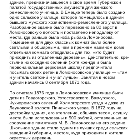
здание, предназ­начавшееся в свое время Губернской
палатой государственных имуществ для женского
ремесленного училища. В Емецке те­перь было создано
одно сельское училище, которое помещалось в здании
бывшего мужского хозяйственно-ремесленного учили­ща.
Разобранное здание было перевезено за 80 верст в
Ломо­носовскую волость и поставлено неподалеку от
места, где рань­ше была изба рыбака Ломоносова.
Помещения для двух клас­сных комнат были более
светлыми и обширными, чем в прежнем наемном доме,
отдельная комната отводилась для тех, «кто будет
приходить из отдаленных деревень». Действительно, кре­
стьяне из соседних селений (хотя кое-где и была
первоначаль­ная церковная школа) предпочитали
посылать своих детей в Ломоносовское училище — «там
и учитель светский и учат луч­ше». Занятия в новом
здании начались 8 сентября 1871 года.
По отчетам 1876 года в Ломоносовском училище были
дети из Ровдогорского, Ухтостровского, Вавчугского,
Чухчеремского се­лений Холмогорского уезда и даже из
Леуновской волости Пинежского уезда. В 1872 году на
достройку здания, его утепление, обшивку тесом, осушку
места были использованы и 500 рублей, оставленные на
сооружение памятника М. В. Ломоносову на его родине.
Школьное здание стало одним из лучших среди сельских
заведений губернии, местом, куда приходили и жители
окрестных деревень.