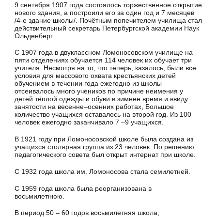
9 сентября 1907 года состоялось торжественное открытие
нового здания, а построили его за один год и 7 месяцев
/4-е здание школы/. Почётным попечителем училища стал
действительный секретарь Петербургской академии Наук
Ольденберг.
С 1907 года в двуклассном Ломоносовском училище на
пяти отделениях обучается 114 человек их обучает три
учителя. Несмотря на то, что теперь, казалось, были все
условия для массового охвата крестьянских детей
обучением в течении года ежегодно из школы
отсеивалось много учеников по причине неимения у
детей тёплой одежды и обуви в зимнее время и ввиду
занятости на весенне–осенних работах, Большое
количество учащихся оставалось на второй год. Из 100
человек ежегодно заканчивало 7 –9 учащихся.
В 1921 году при Ломоносовской школе была создана из
учащихся столярная группа из 23 человек. По решению
педагогического совета был открыт интернат при школе.
С 1932 года школа им. Ломоносова стала семилетней.
С 1959 года школа была реорганизована в
восьмилетнюю.
В период 50 – 60 годов восьмилетняя школа,