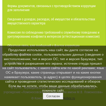
Формы документов, связанных с противодействием коррупции
для заполнения
Сведения о доходах, расходах, об имуществе и обязательствах
имущественного характера
Комиссия по соблюдению требований к служебному поведению и
урегулированию конфликта интересов (аттестационная комиссия)
Обратная связь для сообщений о фактах коррупции
Продолжая использовать наш сайт, вы даете согласие на
обработку файлов cookie, пользовательских данных (сведения о
НАСТАВНИЧЕСТВО
местоположении; тип и версия ОС; тип и версия Браузера; тип
ТОЧКА РОСТА
устройства и разрешение его экрана; источник откуда пришел
на сайт пользователь; с какого сайта или по какой рекламе; язык
ОС и Браузера; какие страницы открывает и на какие кнопки
нажимает пользователь; ip-адрес) в целях функционирования
сайта и проведения статистических исследований и обзоров.
Если вы не хотите, чтобы ваши данные обрабатывались,
© 2019г., Муниципальное бюджетное общеобразовательное
покиньте сайт.
учреждение «Ломоносовская средняя школа имени М.В. Ломоносова»
Согласен
© Конструктор сайтов
Nubex.ru