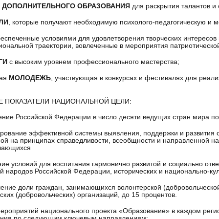
 ДОПОЛНИТЕЛЬНОГО ОБРАЗОВАНИЯ
для раскрытия талантов и 
ЛИ
, которые получают необходимую психолого-педагогическую и м
беспеченные условиями для удовлетворения творческих интересов
ональной траектории, вовлеченные в мероприятия патриотическо
ГИ
с высоким уровнем профессионального мастерства;
кая
МОЛОДЕЖЬ
, участвующая в конкурсах и фестивалях для реал
Е ПОКАЗАТЕЛИ НАЦИОНАЛЬНОЙ ЦЕЛИ:
ение Российской Федерации в число десяти ведущих стран мира по
рование эффективной системы выявления, поддержки и развития с
ой на принципах справедливости, всеобщности и направленной 
учающихся
ние условий для воспитания гармонично развитой и социально отв
й народов Российской Федерации, исторических и национально-ку
чение доли граждан, занимающихся волонтерской (добровольческо
ских (добровольческих) организаций, до 15 процентов.
мероприятий национального проекта «Образование» в каждом реги
ания по следующим ключевым направлениям: