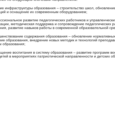
тие инфраструктуры образования – строительство школ, обновлен
ций и оснащение их современным оборудованием;
ссиональное развитие педагогических работников и управленческ
ации, методическая поддержка и сопровождение педагогических р
ния, развитие навыков работы в современной образовательной сре
шенствование содержания образования – обновление нормативных
ие образования, внедрение новых методик и технологий препода
м образования;
ащение воспитания в систему образования – развитие программ во
детей в мероприятиях патриотической направленности и детских о