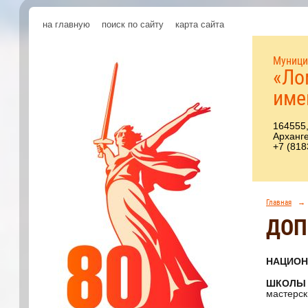
на главную
поиск по сайту
карта сайта
Муници
«Ло
име
164555,
Арханге
+7 (818
Главная
→
ДОП
НАЦИОН
ШКОЛЫ
мастерск