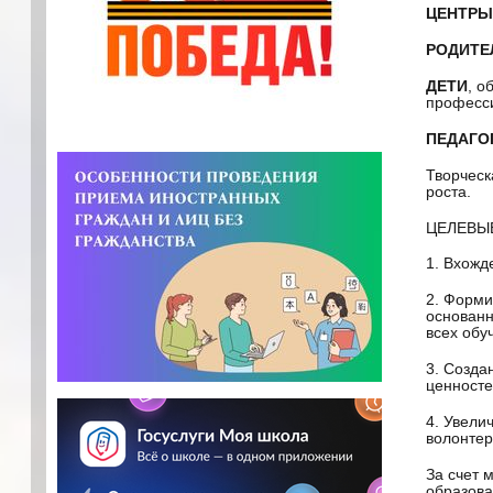
ЦЕНТРЫ
РОДИТЕ
ДЕТИ
, о
професси
ПЕДАГО
Творчес
роста.
ЦЕЛЕВЫ
1. Вхожд
2. Форми
основанн
всех об
3. Созда
ценносте
4. Увели
волонтер
За счет 
образов