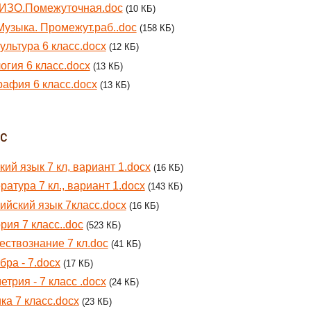
 ИЗО.Помежуточная.doc
(10 КБ)
Музыка. Промежут.раб..doc
(158 КБ)
ультура 6 класс.docx
(12 КБ)
огия 6 класс.docx
(13 КБ)
рафия 6 класс.docx
(13 КБ)
сс
кий язык 7 кл, вариант 1.docx
(16 КБ)
ратура 7 кл., вариант 1.docx
(143 КБ)
ийский язык 7класс.docx
(16 КБ)
рия 7 класс..doc
(523 КБ)
ствознание 7 кл.doc
(41 КБ)
бра - 7.docx
(17 КБ)
етрия - 7 класс .docx
(24 КБ)
ка 7 класс.docx
(23 КБ)