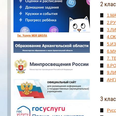
2 кла
1.М
2.РУ
3.ЛИ
Гос. Услуги МОЯ ШКОЛА
4.ОК
5.И
6.М
7. 
8.Р
9.ЛИ
АНГ
3 кла
Русс