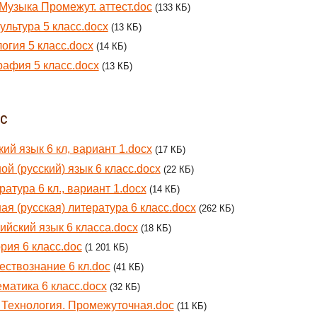
 Музыка Промежут. аттест.doc
(133 КБ)
ультура 5 класс.docx
(13 КБ)
огия 5 класс.docx
(14 КБ)
рафия 5 класс.docx
(13 КБ)
сс
кий язык 6 кл, вариант 1.docx
(17 КБ)
ой (русский) язык 6 класс.docx
(22 КБ)
ратура 6 кл., вариант 1.docx
(14 КБ)
ая (русская) литература 6 класс.docx
(262 КБ)
ийский язык 6 класса.docx
(18 КБ)
рия 6 класс.doc
(1 201 КБ)
ствознание 6 кл.doc
(41 КБ)
матика 6 класс.docx
(32 КБ)
. Технология. Промежуточная.doc
(11 КБ)