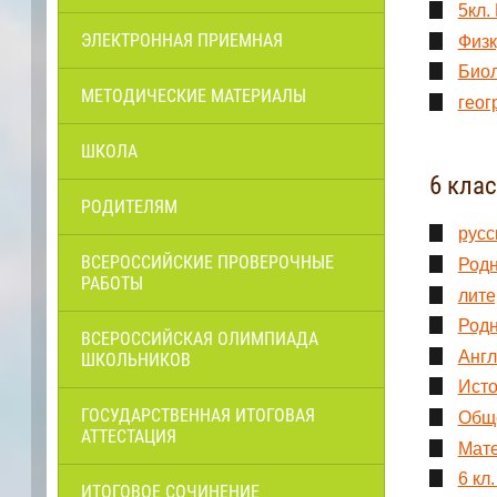
5кл.
ЭЛЕКТРОННАЯ ПРИЕМНАЯ
Физк
Биол
МЕТОДИЧЕСКИЕ МАТЕРИАЛЫ
геог
ШКОЛА
6 кла
РОДИТЕЛЯМ
русс
ВСЕРОССИЙСКИЕ ПРОВЕРОЧНЫЕ
Родн
РАБОТЫ
лите
Родн
ВСЕРОССИЙСКАЯ ОЛИМПИАДА
Англ
ШКОЛЬНИКОВ
Исто
ГОСУДАРСТВЕННАЯ ИТОГОВАЯ
Обще
АТТЕСТАЦИЯ
Мате
6 кл
ИТОГОВОЕ СОЧИНЕНИЕ