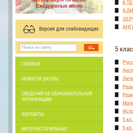
8.Т
Ежедневные меню
9.ЛИ
10.Р
АНГ
Версия для слабовидящих
5 кла
Русс
ГЛАВНАЯ
Англ
НОВОСТИ ШКОЛЫ
Лите
Родн
СВЕДЕНИЯ ОБ ОБРАЗОВАТЕЛЬНОЙ
Родн
ОРГАНИЗАЦИИ
Мате
Исто
КОНТАКТЫ
5 кл
5 кл
ИНТЕРНЕТ-ПРИЁМНАЯ