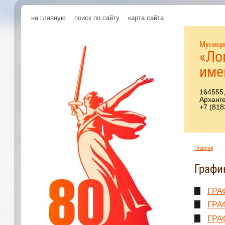
на главную
поиск по сайту
карта сайта
Муници
«Ло
име
164555,
Арханге
+7 (818
Главная
Графи
ГРАФ
ГРАФ
ГРАФ