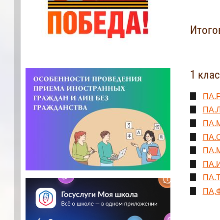
Итого
1 кла
ПА.Р
ПА.Л
ПА.М
ПА.О
ПА.М
ПА.И
ПА.Т
ПА,Ф