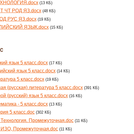
ЕХНОЛОГИЯ.docx
(13 КБ)
Т ЧТ РОД ЯЗ.docx
(48 КБ)
ОД РУС ЯЗ.docx
(19 КБ)
ЛИЙСКИЙ ЯЗЫК.docx
(15 КБ)
сс
кий язык 5 класс.docx
(17 КБ)
ийский язык 5 класс.docx
(14 КБ)
ратура 5 класс.docx
(19 КБ)
ая (русская) литература 5 класс.docx
(391 КБ)
ой (русский) язык 5 класс.docx
(16 КБ)
матика - 5 класс.docx
(13 КБ)
рия 5 класс.doc
(302 КБ)
. Технология. Промежуточная.doc
(11 КБ)
. ИЗО, Промежуточная.doc
(11 КБ)