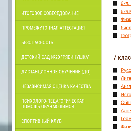
6кл.
6кл.
ИТОГОВОЕ СОБЕСЕДОВАНИЕ
Физк
ПРОМЕЖУТОЧНАЯ АТТЕСТАЦИЯ
биол
геог
БЕЗОПАСНОСТЬ
7 кла
ДЕТСКИЙ САД №20 "РЯБИНУШКА"
Русс
ДИСТАНЦИОННОЕ ОБУЧЕНИЕ (ДО)
Лите
НЕЗАВИСИМАЯ ОЦЕНКА КАЧЕСТВА
Англ
Исто
ПСИХОЛОГО-ПЕДАГОГИЧЕСКАЯ
Обще
ПОМОЩЬ ОБУЧАЮЩИМСЯ
Алге
Геом
СПОРТИВНЫЙ КЛУБ
Физи