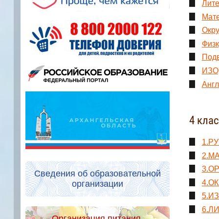
Лите
Мате
Окр
Физк
Подв
ИЗО,
Англ
4 кла
1.РУ
2.М
3.О
Сведения об образовательной
4.ОК
организации
5.ИЗ
6.ЛИ
Организация питания.