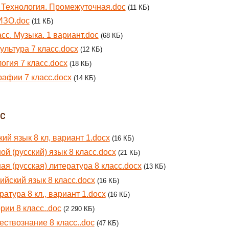
. Технология. Промежуточная.doc
(11 КБ)
ИЗО.doc
(11 КБ)
асс. Музыка. 1 вариант.doc
(68 КБ)
ультура 7 класс.docx
(12 КБ)
огия 7 класс.docx
(18 КБ)
рафии 7 класс.docx
(14 КБ)
сс
кий язык 8 кл, вариант 1.docx
(16 КБ)
ой (русский) язык 8 класс.docx
(21 КБ)
ая (русская) литература 8 класс.docx
(13 КБ)
ийский язык 8 класс.docx
(16 КБ)
ратура 8 кл., вариант 1.docx
(16 КБ)
рии 8 класс..doc
(2 290 КБ)
ствознание 8 класс..doc
(47 КБ)