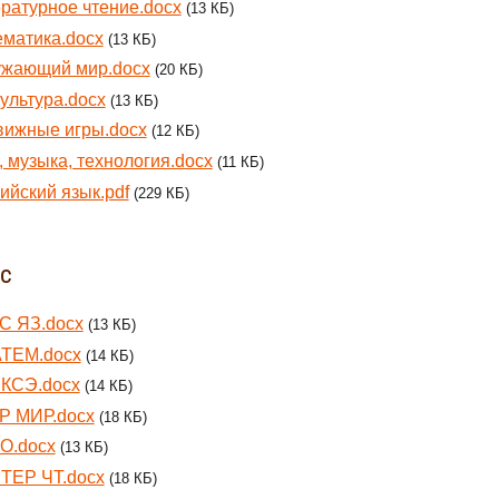
ратурное чтение.docx
(13 КБ)
матика.docx
(13 КБ)
ужающий мир.docx
(20 КБ)
ультура.docx
(13 КБ)
ижные игры.docx
(12 КБ)
 музыка, технология.docx
(11 КБ)
ийский язык.pdf
(229 КБ)
сс
С ЯЗ.docx
(13 КБ)
АТЕМ.docx
(14 КБ)
РКСЭ.docx
(14 КБ)
Р МИР.docx
(18 КБ)
О.docx
(13 КБ)
ТЕР ЧТ.docx
(18 КБ)