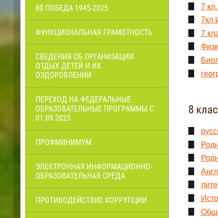
7 кл
80 ПОБЕДА 1945-2025
7кл 
ФУНКЦИОНАЛЬНАЯ ГРАМОТНОСТЬ
7 кл
Физк
СВЕДЕНИЯ ОБ ОРГАНИЗАЦИИ
Биол
ОТДЫХ ДЕТЕЙ И ИХ
геог
ОЗДОРОВЛЕНИИ
ПЕРЕХОД НА ФЕДЕРАЛЬНЫЕ
8 кла
ОБРАЗОВАТЕЛЬНЫЕ ПРОГРАММЫ С
01.09.2023
русс
ПРОФМИНИМУМ
Родн
Родн
ЭЛЕКТРОННАЯ ИНФОРМАЦИОННО-
Англ
ОБРАЗОВАТЕЛЬНАЯ СРЕДА
лите
Исто
ПРОТИВОДЕЙСТВИЕ КОРРУПЦИИ
Обще