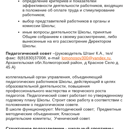
определение критериев и показателей
эффективности деятельности работников, входящих
в положение об оплате труда и стимулирование
работников;
выбор представителей работников в органы и
комиссии Школы;
иные вопросы деятельности Школы, принятые
Общим собранием к своему рассмотрению, либо
вынесенные на его рассмотрение Директором
Школы.
Педагогический совет
–(руководитель Штанг К.А., тел/
факс: 8(81830)37008, e-mail:
lomonosov300@yandex.ru
,
Архангельская обл.Холмогорский район, д Красное Село д.
45 А)
коллегиальный орган управления, объединяющий
педагогических работников Школы, действующий в целях
образовательной деятельности, повышения
профессионального мастерства и творческого роста
педагогов. Педагогический совет работает по утвержденному
годовому плану Школы. Строит свою работу в соответствии с
положением о педагогическом совете.
В школе функционируют: Методический совет; Предметные
методические объединения; Классные
родительские комитеты; Ученический совет.
Структурное подразделение - школьный спортивны