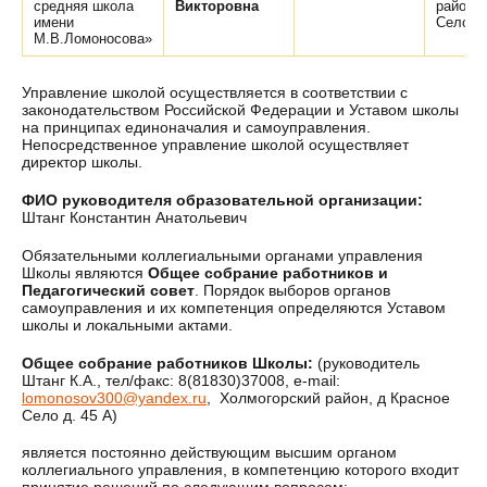
средняя школа
Викторовна
район, 
имени
Село д.
М.В.Ломоносова»
Управление школой осуществляется в соответствии с
законодательством Российской Федерации и Уставом школы
на принципах единоначалия и самоуправления.
Непосредственное управление школой осуществляет
директор школы.
ФИО руководителя образовательной организации:
Штанг Константин Анатольевич
Обязательными коллегиальными органами управления
Школы являются
Общее собрание работников и
Педагогический совет
. Порядок выборов органов
самоуправления и их компетенция определяются Уставом
школы и локальными актами.
Общее собрание работников Школы:
(руководитель
Штанг К.А., тел/факс: 8(81830)37008, e-mail:
lomonosov300@yandex.ru
, Холмогорский район, д Красное
Село д. 45 А)
является постоянно действующим высшим органом
коллегиального управления, в компетенцию которого входит