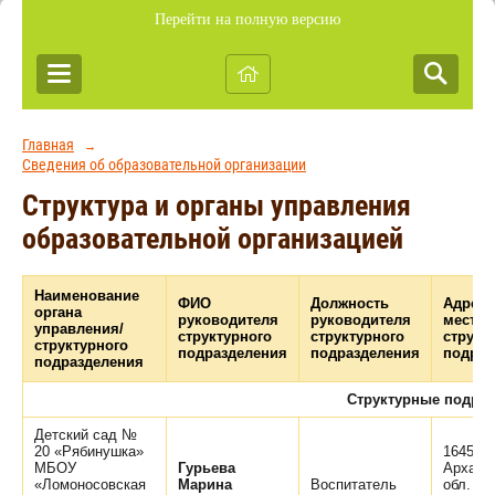
Перейти на полную версию
Главная
→
Сведения об образовательной организации
Структура и органы управления
образовательной организацией
Наименование
ФИО
Должность
Адрес
органа
руководителя
руководителя
местон
управления/
структурного
структурного
структ
структурного
подразделения
подразделения
подраз
подразделения
Структурные подраз
Детский сад №
20 «Рябинушка»
164555
МБОУ
Гурьева
Арханг
«Ломоносовская
Марина
Воспитатель
обл. Х