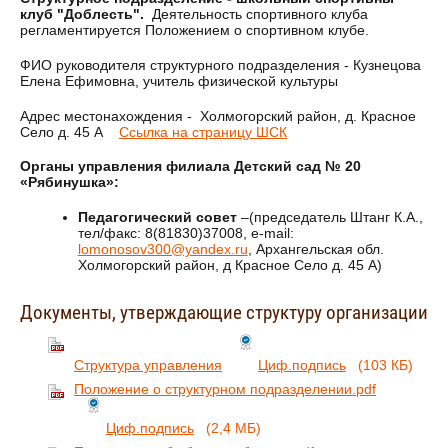
клуб "Доблесть".
Деятельность спортивного клуба
регламентируется Положением о спортивном клубе.
ФИО руководителя структурного подразделения - Кузнецова
Елена Ефимовна, учитель физической культуры
Адрес местонахождения - Холмогорский район, д. Красное
Село д. 45 А
Ссылка на страницу ШСК
Органы управления филиала Детский сад № 20
«Рябинушка»:
Педагогический совет
–(председатель Штанг К.А.,
тел/факс: 8(81830)37008, e-mail:
lomonosov300@yandex.ru
, Архангельская обл.
Холмогорский район, д Красное Село д. 45 А)
Документы, утверждающие структуру организации
Структура управления
Циф.подпись
(103 КБ)
Положение о структурном подразделении.pdf
Циф.подпись
(2,4 МБ)