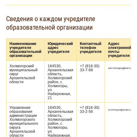
Сведения о каждом учредителе
образовательной организации
Наименование
Юридический
Контактный
Адрес
учредителя
адрес
телефон
электронной
образовательной
учредителя
учредителя
почты
организации
учредителя
Холмогорский
164530,
+7 (818-30)
муниципальный
Архангельская
33-7-68
округ
область,
Архангельской
Холмогорский
области
район, с.
Холмогоры,
ул.
Набережная,
21
Управление
164530,
+7 (818-30)
образования
Архангельская
33-2-56
администрации
область,
Холмогорского
Холмогорский
муниципального
район, с.
округа
Холмогоры,
Архангельской
ул.
области
Набережная,